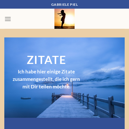
Zum
GABRIELE PIEL
Inhalt
springen
ZITATE
Ich habe hier einige Zitate
zusammengestellt, die ich gern
mit Dir teilen möchte.