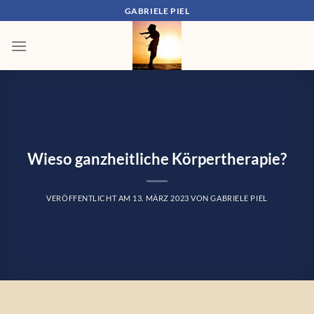
Zum
GABRIELE PIEL
Inhalt
springen
Wieso ganzheitliche Körpertherapie?
VERÖFFENTLICHT AM
13. MÄRZ 2023
VON
GABRIELE PIEL